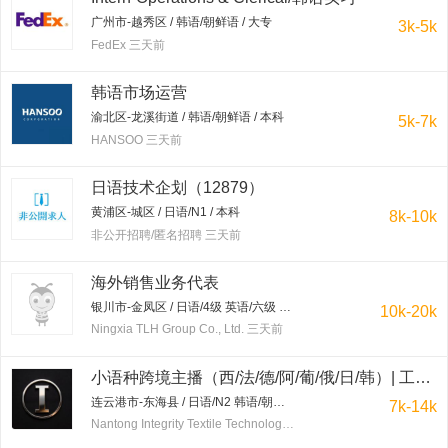
广州市-越秀区 / 韩语/朝鲜语 / 大专
3k-5k
FedEx 三天前
韩语市场运营
渝北区-龙溪街道 / 韩语/朝鲜语 / 本科
5k-7k
HANSOO 三天前
日语技术企划（12879）
黄浦区-城区 / 日语/N1 / 本科
8k-10k
非公开招聘/匿名招聘 三天前
海外销售业务代表
银川市-金凤区 / 日语/4级 英语/六级 日语优先 / 本科
10k-20k
Ningxia TLH Group Co., Ltd. 三天前
小语种跨境主播（西/法/德/阿/葡/俄/日/韩）| 工作地点：连云港东海水晶城 | 保底7-20K+提成+免费培训
连云港市-东海县 / 日语/N2 韩语/朝鲜语 / 不限
7k-14k
Nantong Integrity Textile Technology Co.,Ltd 三天前