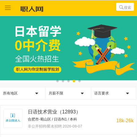



搜索



所有地区
月薪不限
语言要求
日语技术营业（12893）
合肥市-蜀山区 / 日语/N1 / 本科
18k-26k
非公开招聘/匿名招聘 2026-08-07