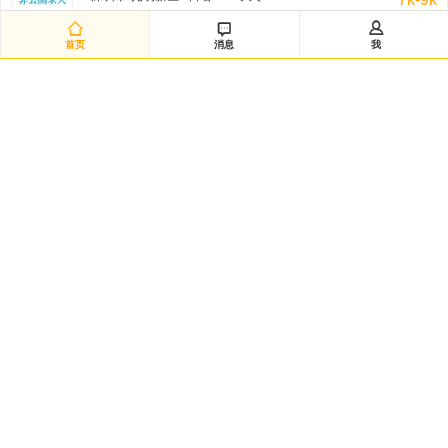
非公开招聘/匿名招聘 三天前



首页
消息
我
日语翻译（12885）
深圳市-南山区 / 日语/N1 / 大专
8k-11k
非公开招聘/匿名招聘 三天前
日语采购（兼）总务（12883）
深圳市-龙华新区 / 日语/N1 / 本科
8k-10k
非公开招聘/匿名招聘 三天前
研发经理◆日企韩企静电卡盘经验（12882）
嘉兴市-海宁市 / 不限 / 本科
50k-100k
非公开招聘/匿名招聘 三天前
日语数据分析研究员（12881）
黄浦区-城区 / 日语/N2 / 硕士
20k-35k
非公开招聘/匿名招聘 三天前
Intern-Operations & Clerical/韩语实习