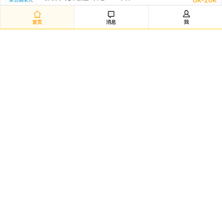
非公开招聘/匿名招聘 三天前



首页
消息
我
研发经理◆日企韩企静电卡盘经验（12882）
嘉兴市-海宁市 / 不限 / 本科
50k-100k
非公开招聘/匿名招聘 三天前
日语数据分析研究员（12881）
黄浦区-城区 / 日语/N2 / 硕士
20k-35k
非公开招聘/匿名招聘 三天前
Intern-Operations & Clerical/韩语实习
广州市-越秀区 / 韩语/朝鲜语 / 大专
3k-5k
FedEx 三天前
韩语市场运营
渝北区-龙溪街道 / 韩语/朝鲜语 / 本科
5k-7k
HANSOO 三天前
日语技术企划（12879）