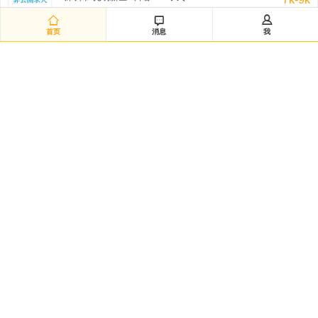
非公开招聘/匿名招聘 三天前



首页
消息
我
日语翻译（12885）
深圳市-南山区 / 日语/N1 / 大专
8k-11k
非公开招聘/匿名招聘 三天前
日语采购（兼）总务（12883）
深圳市-龙华新区 / 日语/N1 / 本科
8k-10k
非公开招聘/匿名招聘 三天前
研发经理◆日企韩企静电卡盘经验（12882）
嘉兴市-海宁市 / 不限 / 本科
50k-100k
非公开招聘/匿名招聘 三天前
日语数据分析研究员（12881）
黄浦区-城区 / 日语/N2 / 硕士
20k-35k
非公开招聘/匿名招聘 三天前
Intern-Operations & Clerical/韩语实习