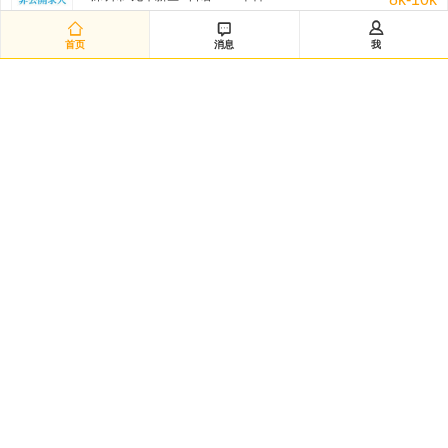
非公开招聘/匿名招聘 三天前



首页
消息
我
研发经理◆日企韩企静电卡盘经验（12882）
嘉兴市-海宁市 / 不限 / 本科
50k-100k
非公开招聘/匿名招聘 三天前
日语数据分析研究员（12881）
黄浦区-城区 / 日语/N2 / 硕士
20k-35k
非公开招聘/匿名招聘 三天前
Intern-Operations & Clerical/韩语实习
广州市-越秀区 / 韩语/朝鲜语 / 大专
3k-5k
FedEx 三天前
韩语市场运营
渝北区-龙溪街道 / 韩语/朝鲜语 / 本科
5k-7k
HANSOO 三天前
日语技术企划（12879）