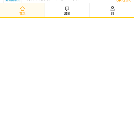
非公开招聘/匿名招聘 三天前



首页
消息
我
研发经理◆日企韩企静电卡盘经验（12882）
嘉兴市-海宁市 / 不限 / 本科
50k-100k
非公开招聘/匿名招聘 三天前
日语数据分析研究员（12881）
黄浦区-城区 / 日语/N2 / 硕士
20k-35k
非公开招聘/匿名招聘 三天前
Intern-Operations & Clerical/韩语实习
广州市-越秀区 / 韩语/朝鲜语 / 大专
3k-5k
FedEx 三天前
韩语市场运营
渝北区-龙溪街道 / 韩语/朝鲜语 / 本科
5k-7k
HANSOO 三天前
日语技术企划（12879）